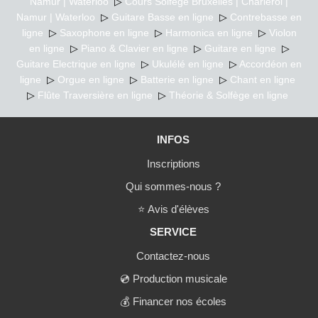
Namur | Waterloo
▷
Cours Solfège Bruxelles | Charleroi |
Namur | Waterloo
▷
Guitare Basse en ligne
▷
Contrebasse en
ligne
▷
Saxophone en ligne
▷
Harmonica en ligne
▷
Violon
en ligne
▷
Piano & Clavier en ligne
▷
Guitare en ligne
▷
Guitare Electrique en ligne
▷
Ukulélé en ligne
▷
Accordéon en
ligne
▷
Orgue en ligne
▷
Batterie en ligne
▷
Chant en ligne
▷
Flûte Traversière en ligne
▷
Théorie & Solfège en ligne
INFOS
Inscriptions
Qui sommes-nous ?
⭐
Avis d'élèves
SERVICE
Contactez-nous
💿
Production musicale
💰
Financer nos écoles