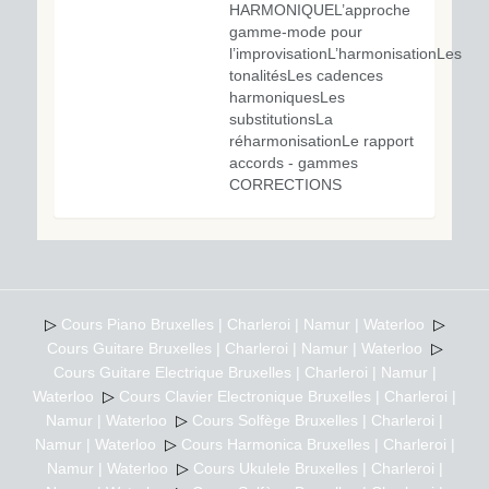
HARMONIQUEL’approche
gamme-mode pour
l’improvisationL’harmonisationLes
tonalitésLes cadences
harmoniquesLes
substitutionsLa
réharmonisationLe rapport
accords - gammes
CORRECTIONS
▷
Cours Piano Bruxelles | Charleroi | Namur | Waterloo
▷
Cours Guitare Bruxelles | Charleroi | Namur | Waterloo
▷
Cours Guitare Electrique Bruxelles | Charleroi | Namur |
Waterloo
▷
Cours Clavier Electronique Bruxelles | Charleroi |
Namur | Waterloo
▷
Cours Solfège Bruxelles | Charleroi |
Namur | Waterloo
▷
Cours Harmonica Bruxelles | Charleroi |
Namur | Waterloo
▷
Cours Ukulele Bruxelles | Charleroi |