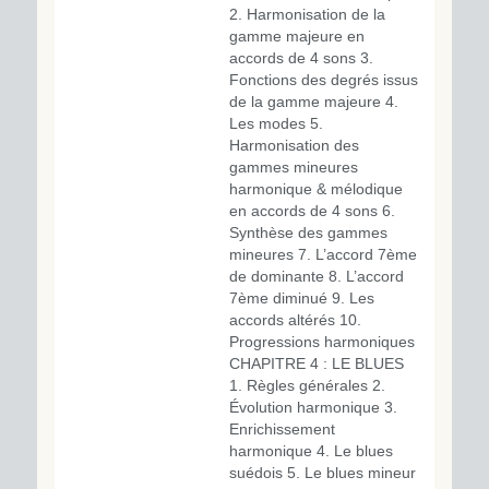
2. Harmonisation de la
gamme majeure en
accords de 4 sons 3.
Fonctions des degrés issus
de la gamme majeure 4.
Les modes 5.
Harmonisation des
gammes mineures
harmonique & mélodique
en accords de 4 sons 6.
Synthèse des gammes
mineures 7. L’accord 7ème
de dominante 8. L’accord
7ème diminué 9. Les
accords altérés 10.
Progressions harmoniques
CHAPITRE 4 : LE BLUES
1. Règles générales 2.
Évolution harmonique 3.
Enrichissement
harmonique 4. Le blues
suédois 5. Le blues mineur