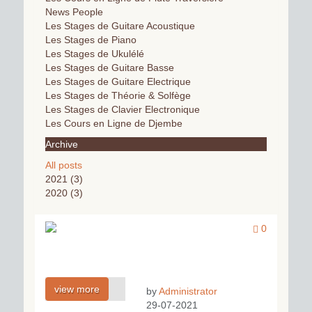
News People
Les Stages de Guitare Acoustique
Les Stages de Piano
Les Stages de Ukulélé
Les Stages de Guitare Basse
Les Stages de Guitare Electrique
Les Stages de Théorie & Solfège
Les Stages de Clavier Electronique
Les Cours en Ligne de Djembe
Archive
All posts
2021 (3)
2020 (3)
Ear training - Tous
0
instruments ...
Les Cours en Ligne
d'Accordéon
view more
by
Administrator
29-07-2021