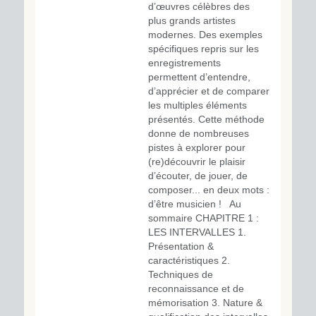
d’œuvres célèbres des
plus grands artistes
modernes. Des exemples
spécifiques repris sur les
enregistrements
permettent d’entendre,
d’apprécier et de comparer
les multiples éléments
présentés. Cette méthode
donne de nombreuses
pistes à explorer pour
(re)découvrir le plaisir
d’écouter, de jouer, de
composer... en deux mots :
d’être musicien ! Au
sommaire CHAPITRE 1 :
LES INTERVALLES 1.
Présentation &
caractéristiques 2.
Techniques de
reconnaissance et de
mémorisation 3. Nature &