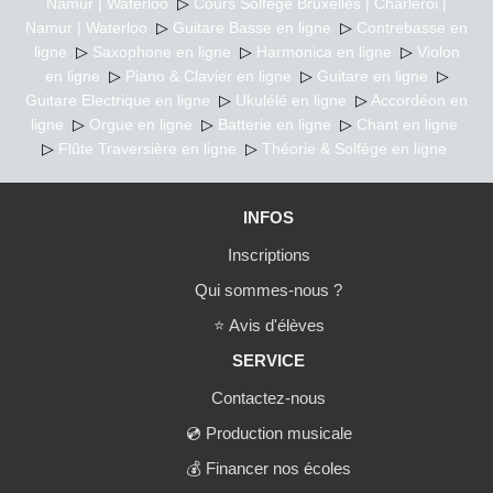
Namur | Waterloo
▷
Cours Solfège Bruxelles | Charleroi |
Namur | Waterloo
▷
Guitare Basse en ligne
▷
Contrebasse en
ligne
▷
Saxophone en ligne
▷
Harmonica en ligne
▷
Violon
en ligne
▷
Piano & Clavier en ligne
▷
Guitare en ligne
▷
Guitare Electrique en ligne
▷
Ukulélé en ligne
▷
Accordéon en
ligne
▷
Orgue en ligne
▷
Batterie en ligne
▷
Chant en ligne
▷
Flûte Traversière en ligne
▷
Théorie & Solfège en ligne
INFOS
Inscriptions
Qui sommes-nous ?
⭐
Avis d'élèves
SERVICE
Contactez-nous
💿
Production musicale
💰
Financer nos écoles