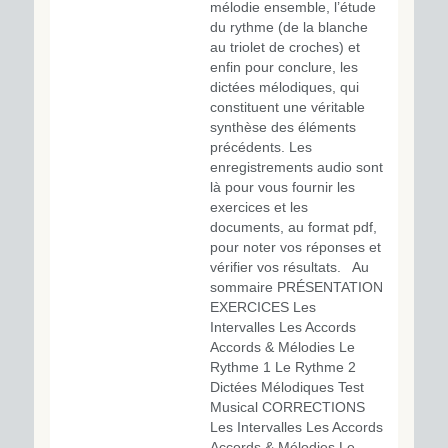
mélodie ensemble, l’étude
du rythme (de la blanche
au triolet de croches) et
enfin pour conclure, les
dictées mélodiques, qui
constituent une véritable
synthèse des éléments
précédents. Les
enregistrements audio sont
là pour vous fournir les
exercices et les
documents, au format pdf,
pour noter vos réponses et
vérifier vos résultats. Au
sommaire PRÉSENTATION
EXERCICES Les
Intervalles Les Accords
Accords & Mélodies Le
Rythme 1 Le Rythme 2
Dictées Mélodiques Test
Musical CORRECTIONS
Les Intervalles Les Accords
Accords & Mélodies Le