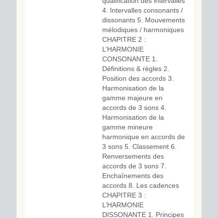
qualification des intervalles
4. Intervalles consonants /
dissonants 5. Mouvements
mélodiques / harmoniques
CHAPITRE 2 :
L’HARMONIE
CONSONANTE 1.
Définitions & règles 2.
Position des accords 3.
Harmonisation de la
gamme majeure en
accords de 3 sons 4.
Harmonisation de la
gamme mineure
harmonique en accords de
3 sons 5. Classement 6.
Renversements des
accords de 3 sons 7.
Enchaînements des
accords 8. Les cadences
CHAPITRE 3 :
L’HARMONIE
DISSONANTE 1. Principes