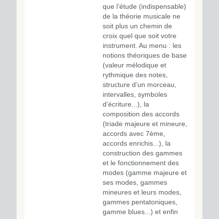
que l’étude (indispensable)
de la théorie musicale ne
soit plus un chemin de
croix quel que soit votre
instrument. Au menu : les
notions théoriques de base
(valeur mélodique et
rythmique des notes,
structure d’un morceau,
intervalles, symboles
d’écriture...), la
composition des accords
(triade majeure et mineure,
accords avec 7ème,
accords enrichis...), la
construction des gammes
et le fonctionnement des
modes (gamme majeure et
ses modes, gammes
mineures et leurs modes,
gammes pentatoniques,
gamme blues...) et enfin