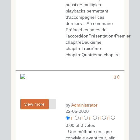
aussi de multiples
playbacks permettant
d’accompagner ces
derniers. Au sommaire
PréfaceLes notes de
l’accordéonPrésentation•Premier
chapitreDeuxième
chapitreTroisième
chapitreQuatrième chapitre
Théorie & solfège -
0
Tous instruments ...
Les Cours en Ligne
d'Accordéon
view more
by
Administrator
22-05-2020
0.00 of 0 votes
Une méthode en ligne
conviviale avant tout, afin