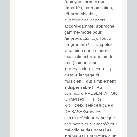
l’analyse harmonique
(tonalités, harmonisation,
réharmonisation,
substitutions, rapport
accord-gamme, approche
gamme-mode pour
l’improvisation...). Tout un
programme ! Et rappelez-
vous bien que la théorie
musicale est à la base de
tout (composition,
improvisation, lecture…),
c’est le langage du
musicien. Tout simplement
indispensable ! Au
sommaire PRÉSENTATION
CHAPITRE 1 : LES
NOTIONS THÉORIQUES
DE BASESymboles
d'écritureValeur rythmique
des notes et silencesValeur
mélodique des notesLes
intervallesLa structure d'un