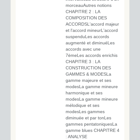
morceauAutres notions
CHAPITRE 2 : LA
COMPOSITION DES
ACCORDSL'accord majeur
et l'accord mineurL'accord
suspenduLes accords
augmenté et diminuéLes
accords avec une
7èmeLes accords enrichis
CHAPITRE 3 : LA
CONSTRUCTION DES
GAMMES & MODESLa
gamme majeure et ses
modesLa gamme mineure
harmonique et ses
modesLa gamme mineure
mélodique et ses
modesLes gammes
diminuée et par tonLes
gammes pentatoniquesLa
gamme blues CHAPITRE 4
: ANALYSE