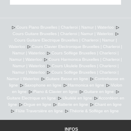
▷
Cours Piano Bruxelles | Charleroi | Namur | Waterloo
▷
Cours Guitare Bruxelles | Charleroi | Namur | Waterloo
▷
Cours Guitare Electrique Bruxelles | Charleroi | Namur |
Waterloo
▷
Cours Clavier Electronique Bruxelles | Charleroi |
Namur | Waterloo
▷
Cours Solfège Bruxelles | Charleroi |
Namur | Waterloo
▷
Cours Harmonica Bruxelles | Charleroi |
Namur | Waterloo
▷
Cours Ukulele Bruxelles | Charleroi |
Namur | Waterloo
▷
Cours Solfège Bruxelles | Charleroi |
Namur | Waterloo
▷
Guitare Basse en ligne
▷
Contrebasse en
ligne
▷
Saxophone en ligne
▷
Harmonica en ligne
▷
Violon
en ligne
▷
Piano & Clavier en ligne
▷
Guitare en ligne
▷
Guitare Electrique en ligne
▷
Ukulélé en ligne
▷
Accordéon en
ligne
▷
Orgue en ligne
▷
Batterie en ligne
▷
Chant en ligne
▷
Flûte Traversière en ligne
▷
Théorie & Solfège en ligne
INFOS