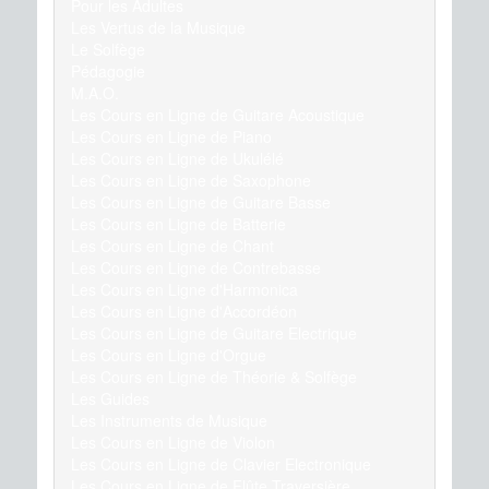
Pour les Adultes
Les Vertus de la Musique
Le Solfège
Pédagogie
M.A.O.
Les Cours en Ligne de Guitare Acoustique
Les Cours en Ligne de Piano
Les Cours en Ligne de Ukulélé
Les Cours en Ligne de Saxophone
Les Cours en Ligne de Guitare Basse
Les Cours en Ligne de Batterie
Les Cours en Ligne de Chant
Les Cours en Ligne de Contrebasse
Les Cours en Ligne d'Harmonica
Les Cours en Ligne d'Accordéon
Les Cours en Ligne de Guitare Electrique
Les Cours en Ligne d'Orgue
Les Cours en Ligne de Théorie & Solfège
Les Guides
Les Instruments de Musique
Les Cours en Ligne de Violon
Les Cours en Ligne de Clavier Electronique
Les Cours en Ligne de Flûte Traversière