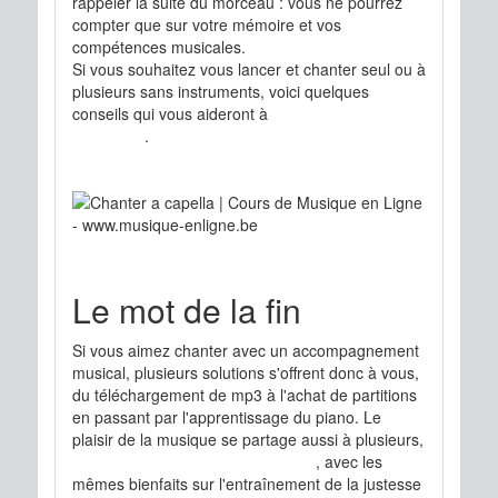
rappeler la suite du morceau : vous ne pourrez
compter que sur votre mémoire et vos
compétences musicales.
Si vous souhaitez vous lancer et chanter seul ou à
plusieurs sans instruments, voici quelques
conseils qui vous aideront à
appréhender le chant
a cappella
.
Le mot de la fin
Si vous aimez chanter avec un accompagnement
musical, plusieurs solutions s'offrent donc à vous,
du téléchargement de mp3 à l'achat de partitions
en passant par l'apprentissage du piano. Le
plaisir de la musique se partage aussi à plusieurs,
dans des groupes ou des chorales
, avec les
mêmes bienfaits sur l'entraînement de la justesse