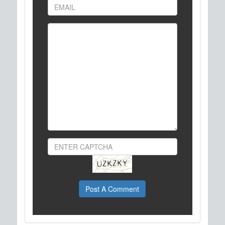
Post A Comment