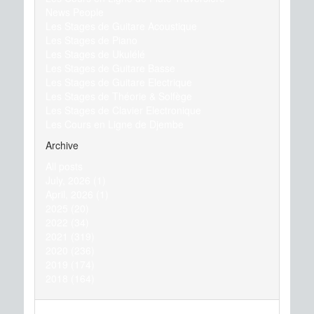
News People
Les Stages de Guitare Acoustique
Les Stages de Piano
Les Stages de Ukulélé
Les Stages de Guitare Basse
Les Stages de Guitare Electrique
Les Stages de Théorie & Solfège
Les Stages de Clavier Electronique
Les Cours en Ligne de Djembe
Archive
All posts
July, 2026 (1)
April, 2026 (1)
2025 (20)
2022 (34)
2021 (319)
2020 (236)
2019 (174)
2018 (164)