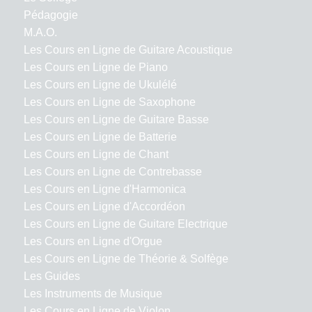
Pédagogie
M.A.O.
Les Cours en Ligne de Guitare Acoustique
Les Cours en Ligne de Piano
Les Cours en Ligne de Ukulélé
Les Cours en Ligne de Saxophone
Les Cours en Ligne de Guitare Basse
Les Cours en Ligne de Batterie
Les Cours en Ligne de Chant
Les Cours en Ligne de Contrebasse
Les Cours en Ligne d'Harmonica
Les Cours en Ligne d'Accordéon
Les Cours en Ligne de Guitare Electrique
Les Cours en Ligne d'Orgue
Les Cours en Ligne de Théorie & Solfège
Les Guides
Les Instruments de Musique
Les Cours en Ligne de Violon