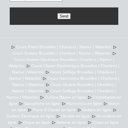
Send
▷
Cours Piano Bruxelles | Charleroi | Namur | Waterloo
▷
Cours Guitare Bruxelles | Charleroi | Namur | Waterloo
▷
Cours Guitare Electrique Bruxelles | Charleroi | Namur |
Waterloo
▷
Cours Clavier Electronique Bruxelles | Charleroi |
Namur | Waterloo
▷
Cours Solfège Bruxelles | Charleroi |
Namur | Waterloo
▷
Cours Harmonica Bruxelles | Charleroi |
Namur | Waterloo
▷
Cours Ukulele Bruxelles | Charleroi |
Namur | Waterloo
▷
Cours Solfège Bruxelles | Charleroi |
Namur | Waterloo
▷
Guitare Basse en ligne
▷
Contrebasse en
ligne
▷
Saxophone en ligne
▷
Harmonica en ligne
▷
Violon
en ligne
▷
Piano & Clavier en ligne
▷
Guitare en ligne
▷
Guitare Electrique en ligne
▷
Ukulélé en ligne
▷
Accordéon en
ligne
▷
Orgue en ligne
▷
Batterie en ligne
▷
Chant en ligne