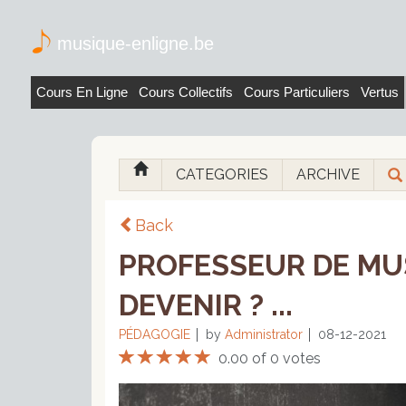
musique-enligne.be
Cours En Ligne
Cours Collectifs
Cours Particuliers
Vertus
CATEGORIES
ARCHIVE
Back
PROFESSEUR DE MUS
DEVENIR ? ...
PÉDAGOGIE
by
Administrator
08-12-2021
0.00 of 0 votes