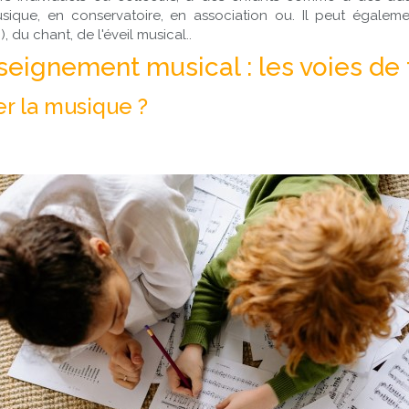
sique, en conservatoire, en association ou. Il peut égaleme
), du chant, de l'éveil musical..
seignement musical : les voies de
r la musique ?