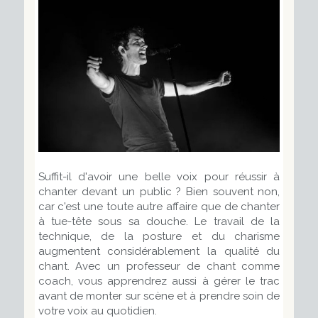
Suffit-il d'avoir une belle voix pour réussir à
chanter devant un public ? Bien souvent non,
car c'est une toute autre affaire que de chanter
à tue-tête sous sa douche. Le travail de la
technique, de la posture et du charisme
augmentent considérablement la qualité du
chant. Avec un professeur de chant comme
coach, vous apprendrez aussi à gérer le trac
avant de monter sur scène et à prendre soin de
votre voix au quotidien.