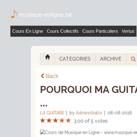
musique-enligne.be
Cours En Ligne
Cours Collectifs
Cours Particuliers
Vertus
CATEGORIES
ARCHIVE
Back
POURQUOI MA GUIT
...
LA GUITARE
by
Administrator
08-08-2018
3.00 of 5 votes