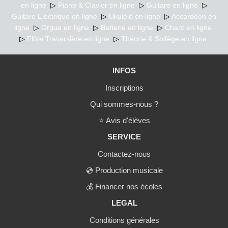
en ligne
▷
Piano & Clavier en ligne
▷
Guitare en ligne
▷
Guitare Electrique en ligne
▷
Ukulélé en ligne
▷
Accordéon en
ligne
▷
Orgue en ligne
▷
Batterie en ligne
▷
Chant en ligne
▷
Flûte Traversière en ligne
▷
Théorie & Solfège en ligne
INFOS
Inscriptions
Qui sommes-nous ?
⭐
Avis d'élèves
SERVICE
Contactez-nous
💿
Production musicale
💰
Financer nos écoles
LEGAL
Conditions générales