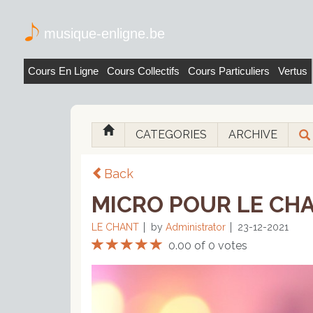
musique-enligne.be
Cours En Ligne
Cours Collectifs
Cours Particuliers
Vertus
CATEGORIES
ARCHIVE
Back
MICRO POUR LE CHAN
LE CHANT
by
Administrator
23-12-2021
0.00 of 0 votes