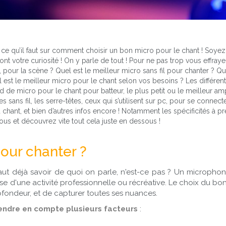
t ce qu’il faut sur comment choisir un bon micro pour le chant ! Soyez
nt votre curiosité ! On y parle de tout ! Pour ne pas trop vous effrayer
 pour la scène ? Quel est le meilleur micro sans fil pour chanter ? Qu
 est le meilleur micro pour le chant selon vos besoins ? Les différe
de micro pour le chant pour batteur, le plus petit ou le meilleur amp
sans fil, les serre-têtes, ceux qui s’utilisent sur pc, pour se connecte
 chant, et bien d’autres infos encore ! Notamment les spécificités à 
ous et découvrez vite tout cela juste en dessous !
our chanter ?
 faut déjà savoir de quoi on parle, n'est-ce pas ? Un microph
se d'une activité professionnelle ou récréative. Le choix du bon 
rofondeur, et de capturer toutes ses nuances.
endre en compte plusieurs facteurs
: