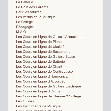
La Batterie
Le Coin des Parents
Pour les Adultes
Les Vertus de la Musique
Le Solfège
Pédagogie
M.A.O.
Les Cours en Ligne de Guitare Acoustique
Les Cours en Ligne de Piano
Les Cours en Ligne de Ukulélé
Les Cours en Ligne de Saxophone
Les Cours en Ligne de Guitare Basse
Les Cours en Ligne de Batterie
Les Cours en Ligne de Chant
Les Cours en Ligne de Contrebasse
Les Cours en Ligne d'Harmonica
Les Cours en Ligne d'Accordéon
Les Cours en Ligne de Guitare Electrique
Les Cours en Ligne d'Orgue
Les Cours en Ligne de Théorie & Solfège
Les Guides
Les Instruments de Musique