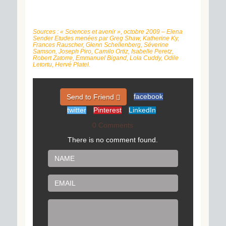
Sources : « Sciences et avenir », octobre 2009 – Elena
Sender Etudes menées par Greg Shaw, Katherine Ky,
Frances Rauscher, Glenn Schellenberg, Séverine
Samson, Joseph Piro, Camilo Ortiz, Isabelle Peretz,
Robert Zatorre, Emmanuel Bigand, Lola Cuddy, Odile
Letortu, Hervé Platel.
facebook
Send to Friend
twitter
Pinterest
LinkedIn
0 Comments
There is no comment found.