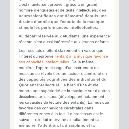
c’est maintenant prouvé : grâce à un grand
nombre d’enquêtes et de tests intellectuels,
des
neuroscientifiques ont démontré depuis une
dizaine d’année que l’écoute de la musique
stimule les performances intellectuelles.
Au départ réservée aux étudiants, une expérience
récente s’est aussi intéressée aux jeunes enfants.
Les résultats mettent clairement en valeur que
l’intérêt qu’éprouve
l’enfant à la musique favorise
ses capacités intellectuelles
. De la même
manière, l’apprentissage d’un instrument de
musique se révèle être un facteur d’amélioration
des
capacités cognitives des individus et du
Quotient Intellectuel
. Le bilan d’une étude
montre une supériorité de la musique sur d’autres
disciplines artistiques (développant notamment
les capacités de lecture des enfants). La musique
favorise des connexions cérébrales dans
différentes zones à la fois. Le processus est le
suivant : elle fait intervenir simultanément
la
mémoire, l’attention, la discipline, et la