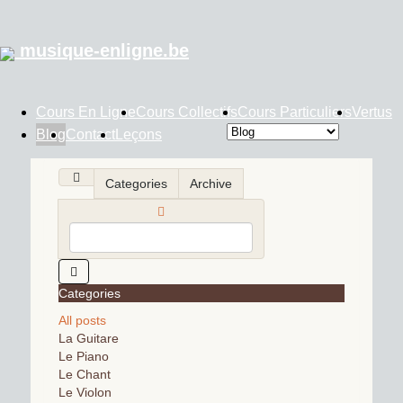
musique-enligne.be
Cours En Ligne
Cours Collectifs
Cours Particuliers
Vertus
Blog
Contact
Leçons
Categories
Archive
Categories
All posts
La Guitare
Le Piano
Le Chant
Le Violon