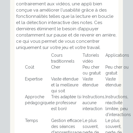
contrairement aux vidéos, une appli bien
conçue va améliorer l'usabilité grâce à des
fonctionnalités telles que la lecture en boucle
et la détection interactive des notes. Ces
dernières éliminent le besoin d’appuyer
constamment sur pause et de revenir en arrière,
ce qui vous permet de vous concentrer
uniquement sur votre jeu et votre travail.
Cours
Tutoriels
Applications
traditionnels
vidéo
Coût
Cher
Peu cher
Peu cher ou
ou gratuit
gratuit
Expertise
Vaste étendue
Vaste
Vaste
et la meilleure
étendue
étendue
qui soit
Approche
Très adaptée (si
Instructions,
Instructions,
pédagogique
le professeur
aucune
réactivité
est bon)
interaction
limitée, peu
d'interactions
Temps
Gestion efficace
Le plus
Le plus
des séances
souvent,
souvent,
d'apprentissage,
perte de
perte de