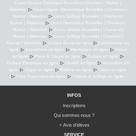
Cours Guitare Electrique Bruxelles | Charleroi | Namur |
Waterloo
▷
Cours Clavier Electronique Bruxelles | Charleroi |
Namur | Waterloo
▷
Cours Solfège Bruxelles | Charleroi |
Namur | Waterloo
▷
Cours Harmonica Bruxelles | Charleroi |
Namur | Waterloo
▷
Cours Ukulele Bruxelles | Charleroi |
Namur | Waterloo
▷
Cours Solfège Bruxelles | Charleroi |
Namur | Waterloo
▷
Guitare Basse en ligne
▷
Contrebasse en
ligne
▷
Saxophone en ligne
▷
Harmonica en ligne
▷
Violon
en ligne
▷
Piano & Clavier en ligne
▷
Guitare en ligne
▷
Guitare Electrique en ligne
▷
Ukulélé en ligne
▷
Accordéon en
ligne
▷
Orgue en ligne
▷
Batterie en ligne
▷
Chant en ligne
▷
Flûte Traversière en ligne
▷
Théorie & Solfège en ligne
INFOS
Inscriptions
Qui sommes-nous ?
⭐
Avis d'élèves
SERVICE