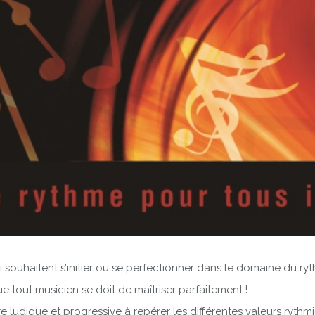
 souhaitent s’initier ou se perfectionner dans le domaine du ry
 tout musicien se doit de maîtriser parfaitement !
ludique et progressive à repérer les différentes valeurs rythmiqu