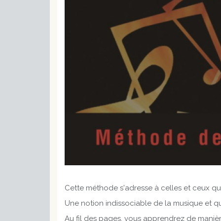
Cette méthode s'adresse à celles et ceux qui
Une notion indissociable de la musique et que
Au fil des pages, vous apprendrez de manière 