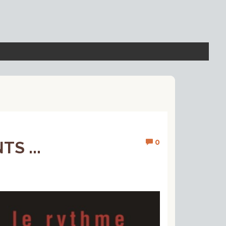
0
S ...