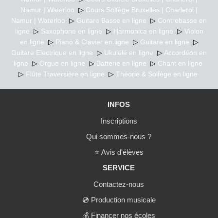
Namur | Waterloo
▷
Cours Solfège Bruxelles | Charleroi |
Namur | Waterloo
▷
Guitare Basse en ligne
▷
Contrebasse en
ligne
▷
Saxophone en ligne
▷
Harmonica en ligne
▷
Violon
en ligne
▷
Piano & Clavier en ligne
▷
Guitare en ligne
▷
Guitare Electrique en ligne
▷
Ukulélé en ligne
▷
Accordéon en
ligne
▷
Orgue en ligne
▷
Batterie en ligne
▷
Chant en ligne
▷
Flûte Traversière en ligne
▷
Théorie & Solfège en ligne
INFOS
Inscriptions
Qui sommes-nous ?
⭐
Avis d'élèves
SERVICE
Contactez-nous
💿
Production musicale
💰
Financer nos écoles