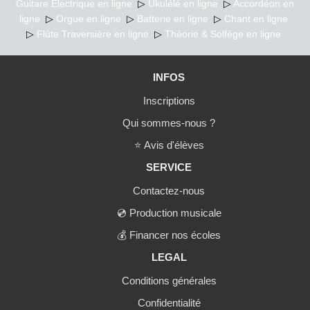
Guitare Electrique en ligne
▷
Ukulélé en ligne
▷
Accordéon en
ligne
▷
Orgue en ligne
▷
Batterie en ligne
▷
Chant en ligne
▷
Flûte Traversière en ligne
▷
Théorie & Solfège en ligne
INFOS
Inscriptions
Qui sommes-nous ?
⭐
Avis d'élèves
SERVICE
Contactez-nous
💿
Production musicale
💰
Financer nos écoles
LEGAL
Conditions générales
Confidentialité