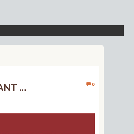
0
NT ...