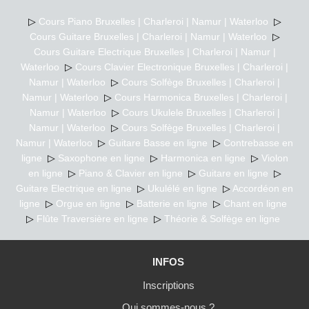
▷
Cours Piano Bruxelles | Charleroi | Namur | Waterloo
▷
Cours Guitare Bruxelles | Charleroi | Namur | Waterloo
▷
Cours Guitare Electrique Bruxelles | Charleroi | Namur |
Waterloo
▷
Cours Clavier Electronique Bruxelles | Charleroi |
Namur | Waterloo
▷
Cours Solfège Bruxelles | Charleroi |
Namur | Waterloo
▷
Cours Harmonica Bruxelles | Charleroi |
Namur | Waterloo
▷
Cours Ukulele Bruxelles | Charleroi |
Namur | Waterloo
▷
Cours Solfège Bruxelles | Charleroi |
Namur | Waterloo
▷
Guitare Basse en ligne
▷
Contrebasse en
ligne
▷
Saxophone en ligne
▷
Harmonica en ligne
▷
Violon
en ligne
▷
Piano & Clavier en ligne
▷
Guitare en ligne
▷
Guitare Electrique en ligne
▷
Ukulélé en ligne
▷
Accordéon en
ligne
▷
Orgue en ligne
▷
Batterie en ligne
▷
Chant en ligne
▷
Flûte Traversière en ligne
▷
Théorie & Solfège en ligne
INFOS
Inscriptions
Qui sommes-nous ?