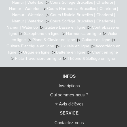
Namur | Waterloo
▷
Cours Solfège Bruxelles | Charleroi |
Namur | Waterloo
▷
Cours Harmonica Bruxelles | Charleroi |
Namur | Waterloo
▷
Cours Ukulele Bruxelles | Charleroi |
Namur | Waterloo
▷
Cours Solfège Bruxelles | Charleroi |
Namur | Waterloo
▷
Guitare Basse en ligne
▷
Contrebasse en
ligne
▷
Saxophone en ligne
▷
Harmonica en ligne
▷
Violon
en ligne
▷
Piano & Clavier en ligne
▷
Guitare en ligne
▷
Guitare Electrique en ligne
▷
Ukulélé en ligne
▷
Accordéon en
ligne
▷
Orgue en ligne
▷
Batterie en ligne
▷
Chant en ligne
▷
Flûte Traversière en ligne
▷
Théorie & Solfège en ligne
INFOS
Inscriptions
Qui sommes-nous ?
⭐
Avis d'élèves
SERVICE
Contactez-nous