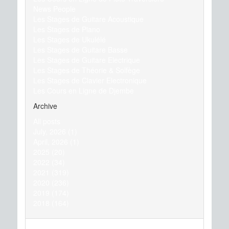
News People
Les Stages de Guitare Acoustique
Les Stages de Piano
Les Stages de Ukulélé
Les Stages de Guitare Basse
Les Stages de Guitare Electrique
Les Stages de Théorie & Solfège
Les Stages de Clavier Electronique
Les Cours en Ligne de Djembe
Archive
All posts
July, 2026 (1)
April, 2026 (1)
2025 (20)
2022 (34)
2021 (319)
2020 (236)
2019 (174)
2018 (164)