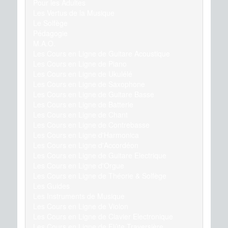
Pour les Adultes
Les Vertus de la Musique
Le Solfège
Pédagogie
M.A.O.
Les Cours en Ligne de Guitare Acoustique
Les Cours en Ligne de Piano
Les Cours en Ligne de Ukulélé
Les Cours en Ligne de Saxophone
Les Cours en Ligne de Guitare Basse
Les Cours en Ligne de Batterie
Les Cours en Ligne de Chant
Les Cours en Ligne de Contrebasse
Les Cours en Ligne d'Harmonica
Les Cours en Ligne d'Accordéon
Les Cours en Ligne de Guitare Electrique
Les Cours en Ligne d'Orgue
Les Cours en Ligne de Théorie & Solfège
Les Guides
Les Instruments de Musique
Les Cours en Ligne de Violon
Les Cours en Ligne de Clavier Electronique
Les Cours en Ligne de Flûte Traversière