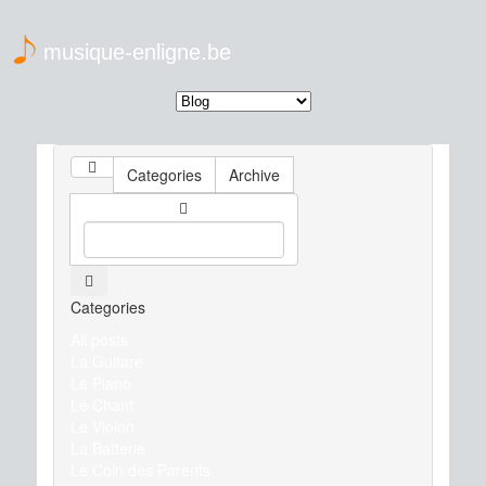
musique-enligne.be
Categories
Archive
Categories
All posts
La Guitare
Le Piano
Le Chant
Le Violon
La Batterie
Le Coin des Parents