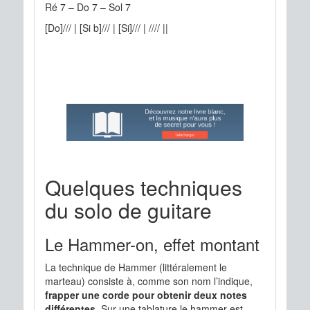
Ré 7 – Do 7 – Sol 7
[Do]/// | [Si b]/// | [Si]/// | //// ||
Quelques techniques
du solo de guitare
Le Hammer-on, effet montant
La technique de Hammer (littéralement le
marteau) consiste à, comme son nom l’indique,
frapper une corde pour obtenir deux notes
différentes
. Sur une tablature le hammer est