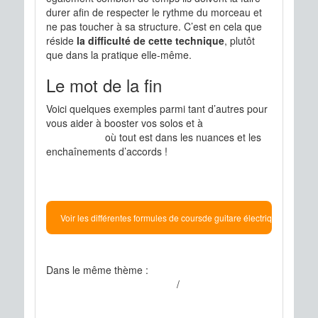
durer afin de respecter le rythme du morceau et
ne pas toucher à sa structure. C’est en cela que
réside
la difficulté de cette technique
, plutôt
que dans la pratique elle-même.
Le mot de la fin
Voici quelques exemples parmi tant d’autres pour
vous aider à booster vos solos et à
devenir un as
de la guitare
où tout est dans les nuances et les
enchaînements d’accords !
Dans le même thème :
Comment choisir son
ampli de guitare électrique ?
/
Pratiquer la guitare
quand on a la flemme