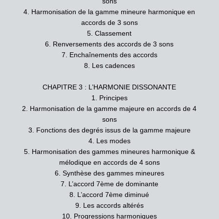
sons
4. Harmonisation de la gamme mineure harmonique en
accords de 3 sons
5. Classement
6. Renversements des accords de 3 sons
7. Enchaînements des accords
8. Les cadences
CHAPITRE 3 : L’HARMONIE DISSONANTE
1. Principes
2. Harmonisation de la gamme majeure en accords de 4
sons
3. Fonctions des degrés issus de la gamme majeure
4. Les modes
5. Harmonisation des gammes mineures harmonique &
mélodique en accords de 4 sons
6. Synthèse des gammes mineures
7. L’accord 7ème de dominante
8. L’accord 7ème diminué
9. Les accords altérés
10. Progressions harmoniques