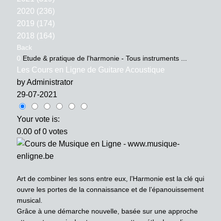
2020 (236)
2019 (174)
2018 (164)
Back
0
Etude & pratique de l'harmonie - Tous instruments ...
Les Cours en Ligne de Guitare Acoustique
by
Administrator
29-07-2021
Your vote is:
0.00 of 0 votes
Art de combiner les sons entre eux, l’Harmonie est la clé qui
ouvre les portes de la connaissance et de l’épanouissement
musical.
Grâce à une démarche nouvelle, basée sur une approche