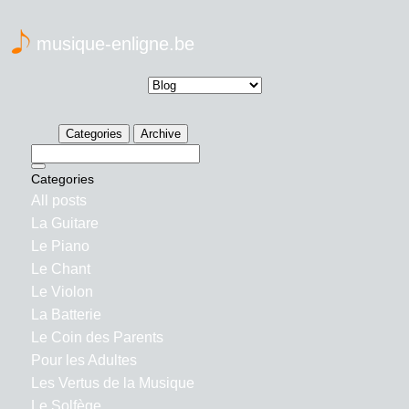
musique-enligne.be
Categories
Archive
Categories
All posts
La Guitare
Le Piano
Le Chant
Le Violon
La Batterie
Le Coin des Parents
Pour les Adultes
Les Vertus de la Musique
Le Solfège