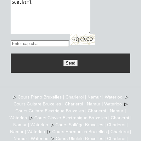
Send
▷
Cours Piano Bruxelles | Charleroi | Namur | Waterloo
▷
Cours Guitare Bruxelles | Charleroi | Namur | Waterloo
▷
Cours Guitare Electrique Bruxelles | Charleroi | Namur |
Waterloo
▷
Cours Clavier Electronique Bruxelles | Charleroi |
Namur | Waterloo
▷
Cours Solfège Bruxelles | Charleroi |
Namur | Waterloo
▷
Cours Harmonica Bruxelles | Charleroi |
Namur | Waterloo
▷
Cours Ukulele Bruxelles | Charleroi |