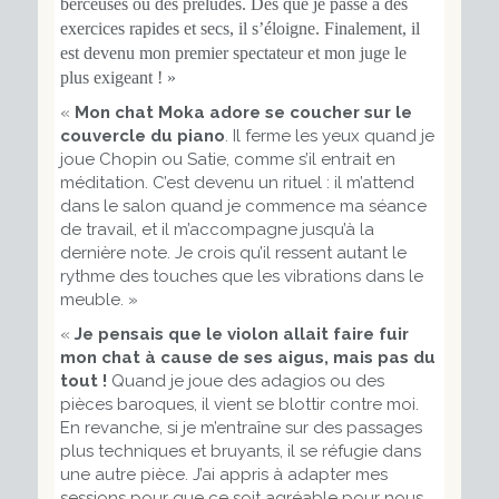
berceuses ou des préludes. Dès que je passe à des
exercices rapides et secs, il s’éloigne. Finalement, il
est devenu mon premier spectateur et mon juge le
plus exigeant ! »
«
Mon chat Moka adore se coucher sur le
couvercle du piano
. Il ferme les yeux quand je
joue Chopin ou Satie, comme s’il entrait en
méditation. C’est devenu un rituel : il m’attend
dans le salon quand je commence ma séance
de travail, et il m’accompagne jusqu’à la
dernière note. Je crois qu’il ressent autant le
rythme des touches que les vibrations dans le
meuble. »
«
Je pensais que le violon allait faire fuir
mon chat à cause de ses aigus, mais pas du
tout !
Quand je joue des adagios ou des
pièces baroques, il vient se blottir contre moi.
En revanche, si je m’entraîne sur des passages
plus techniques et bruyants, il se réfugie dans
une autre pièce. J’ai appris à adapter mes
sessions pour que ce soit agréable pour nous