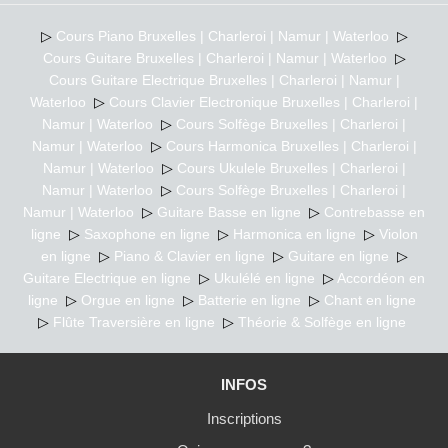
▷
Cours Piano Bruxelles | Charleroi | Namur | Waterloo
▷
Cours Guitare Bruxelles | Charleroi | Namur | Waterloo
▷
Cours Guitare Electrique Bruxelles | Charleroi | Namur |
Waterloo
▷
Cours Clavier Electronique Bruxelles | Charleroi |
Namur | Waterloo
▷
Cours Solfège Bruxelles | Charleroi |
Namur | Waterloo
▷
Cours Harmonica Bruxelles | Charleroi |
Namur | Waterloo
▷
Cours Ukulele Bruxelles | Charleroi |
Namur | Waterloo
▷
Cours Solfège Bruxelles | Charleroi |
Namur | Waterloo
▷
Guitare Basse en ligne
▷
Contrebasse en
ligne
▷
Saxophone en ligne
▷
Harmonica en ligne
▷
Violon
en ligne
▷
Piano & Clavier en ligne
▷
Guitare en ligne
▷
Guitare Electrique en ligne
▷
Ukulélé en ligne
▷
Accordéon en
ligne
▷
Orgue en ligne
▷
Batterie en ligne
▷
Chant en ligne
▷
Flûte Traversière en ligne
▷
Théorie & Solfège en ligne
INFOS
Inscriptions