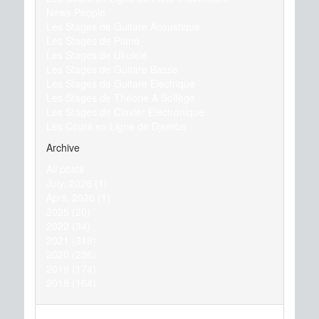
News People
Les Stages de Guitare Acoustique
Les Stages de Piano
Les Stages de Ukulélé
Les Stages de Guitare Basse
Les Stages de Guitare Electrique
Les Stages de Théorie & Solfège
Les Stages de Clavier Electronique
Les Cours en Ligne de Djembe
Archive
All posts
July, 2026 (1)
April, 2026 (1)
2025 (20)
2022 (34)
2021 (319)
2020 (236)
2019 (174)
2018 (164)