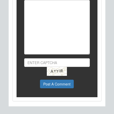
Post A Comment