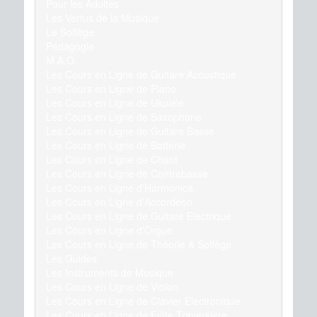
Pour les Adultes
Les Vertus de la Musique
Le Solfège
Pédagogie
M.A.O.
Les Cours en Ligne de Guitare Acoustique
Les Cours en Ligne de Piano
Les Cours en Ligne de Ukulélé
Les Cours en Ligne de Saxophone
Les Cours en Ligne de Guitare Basse
Les Cours en Ligne de Batterie
Les Cours en Ligne de Chant
Les Cours en Ligne de Contrebasse
Les Cours en Ligne d'Harmonica
Les Cours en Ligne d'Accordéon
Les Cours en Ligne de Guitare Electrique
Les Cours en Ligne d'Orgue
Les Cours en Ligne de Théorie & Solfège
Les Guides
Les Instruments de Musique
Les Cours en Ligne de Violon
Les Cours en Ligne de Clavier Electronique
Les Cours en Ligne de Flûte Traversière