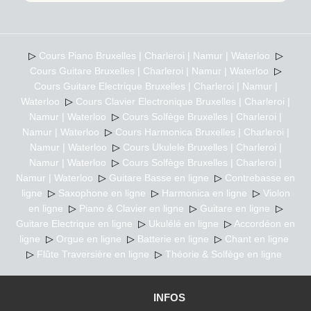
▷
Cours Piano Bruxelles | Charleroi | Namur | Waterloo
▷
Cours Guitare Bruxelles | Charleroi | Namur | Waterloo
▷
Cours Guitare Electrique Bruxelles | Charleroi | Namur |
Waterloo
▷
Cours Clavier Electronique Bruxelles | Charleroi |
Namur | Waterloo
▷
Cours Solfège Bruxelles | Charleroi |
Namur | Waterloo
▷
Cours Harmonica Bruxelles | Charleroi |
Namur | Waterloo
▷
Cours Ukulele Bruxelles | Charleroi |
Namur | Waterloo
▷
Cours Solfège Bruxelles | Charleroi |
Namur | Waterloo
▷
Guitare Basse en ligne
▷
Contrebasse en
ligne
▷
Saxophone en ligne
▷
Harmonica en ligne
▷
Violon
en ligne
▷
Piano & Clavier en ligne
▷
Guitare en ligne
▷
Guitare Electrique en ligne
▷
Ukulélé en ligne
▷
Accordéon en
ligne
▷
Orgue en ligne
▷
Batterie en ligne
▷
Chant en ligne
▷
Flûte Traversière en ligne
▷
Théorie & Solfège en ligne
INFOS