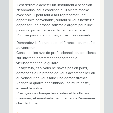
Il est délicat d'acheter un instrument d'occasion.
Néanmoins, sous condition qu'il ait été stocké
avec soin, il peut tout à fait représenter une
opportunité convenable, surtout si vous hésitez à
dépenser une grosse somme d'argent pour une
passion qui peut être seulement éphémère.
Pour ne pas vous tromper, suivez ces conseils.
Demandez la facture et les références du modèle
au vendeur
Consultez les avis de professionnels ou de clients
sur internet, notamment concernant le
vieillissement de la guitare
Essayez-la, et si vous ne savez pas en jouer,
demandez à un proche de vous accompagner ou
au vendeur de vous faire une démonstration
Vérifiez la qualité des finitions : peinture nette,
ensemble solide
Prévoyez de changer les cordes et le sillet au
minimum, et éventuellement de devoir l'emmener
chez le luthier