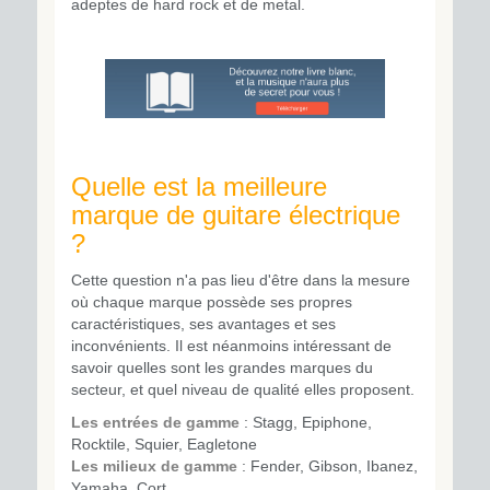
adeptes de hard rock et de metal.
Quelle est la meilleure
marque de guitare électrique
?
Cette question n'a pas lieu d'être dans la mesure
où chaque marque possède ses propres
caractéristiques, ses avantages et ses
inconvénients. Il est néanmoins intéressant de
savoir quelles sont les grandes marques du
secteur, et quel niveau de qualité elles proposent.
Les entrées de gamme
: Stagg, Epiphone,
Rocktile, Squier, Eagletone
Les milieux de gamme
: Fender, Gibson, Ibanez,
Yamaha, Cort