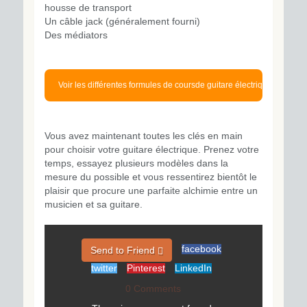
housse de transport
Un câble jack (généralement fourni)
Des médiators
Vous avez maintenant toutes les clés en main
pour choisir votre guitare électrique. Prenez votre
temps, essayez plusieurs modèles dans la
mesure du possible et vous ressentirez bientôt le
plaisir que procure une parfaite alchimie entre un
musicien et sa guitare.
facebook
Send to Friend
twitter
Pinterest
LinkedIn
0 Comments