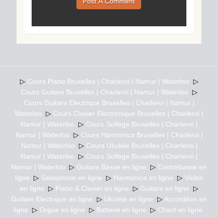
Post A Comment
▷
Cours Piano Bruxelles | Charleroi | Namur | Waterloo
▷
Cours Guitare Bruxelles | Charleroi | Namur | Waterloo
▷
Cours Guitare Electrique Bruxelles | Charleroi | Namur |
Waterloo
▷
Cours Clavier Electronique Bruxelles | Charleroi |
Namur | Waterloo
▷
Cours Solfège Bruxelles | Charleroi |
Namur | Waterloo
▷
Cours Harmonica Bruxelles | Charleroi |
Namur | Waterloo
▷
Cours Ukulele Bruxelles | Charleroi |
Namur | Waterloo
▷
Cours Solfège Bruxelles | Charleroi |
Namur | Waterloo
▷
Guitare Basse en ligne
▷
Contrebasse en
ligne
▷
Saxophone en ligne
▷
Harmonica en ligne
▷
Violon
en ligne
▷
Piano & Clavier en ligne
▷
Guitare en ligne
▷
Guitare Electrique en ligne
▷
Ukulélé en ligne
▷
Accordéon en
ligne
▷
Orgue en ligne
▷
Batterie en ligne
▷
Chant en ligne