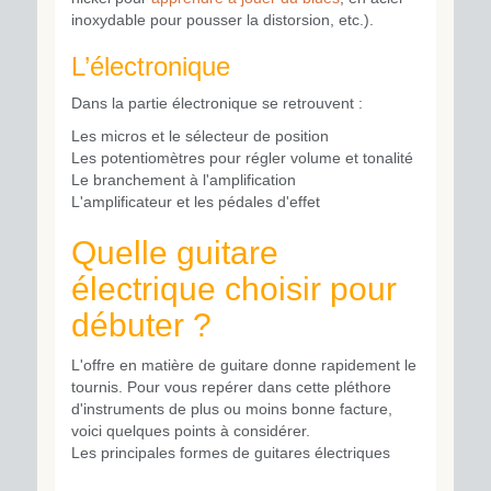
inoxydable pour pousser la distorsion, etc.).
L’électronique
Dans la partie électronique se retrouvent :
Les micros et le sélecteur de position
Les potentiomètres pour régler volume et tonalité
Le branchement à l'amplification
L'amplificateur et les pédales d'effet
Quelle guitare
électrique choisir pour
débuter ?
L'offre en matière de guitare donne rapidement le
tournis. Pour vous repérer dans cette pléthore
d'instruments de plus ou moins bonne facture,
voici quelques points à considérer.
Les principales formes de guitares électriques