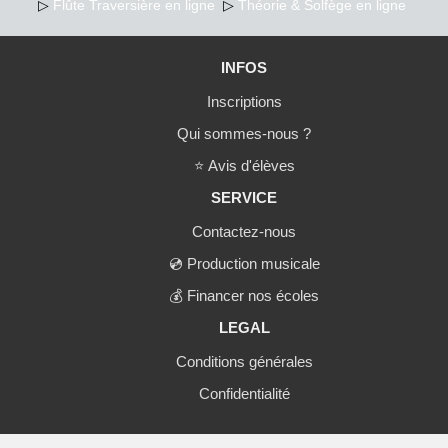
▷
Flûte Traversière en ligne
▷
Théorie & Solfège en ligne
INFOS
Inscriptions
Qui sommes-nous ?
⭐
Avis d'élèves
SERVICE
Contactez-nous
💿
Production musicale
💰
Financer nos écoles
LEGAL
Conditions générales
Confidentialité