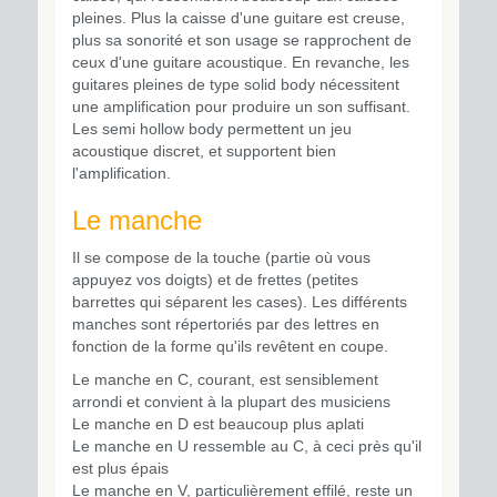
pleines. Plus la caisse d'une guitare est creuse,
plus sa sonorité et son usage se rapprochent de
ceux d'une guitare acoustique. En revanche, les
guitares pleines de type solid body nécessitent
une amplification pour produire un son suffisant.
Les semi hollow body permettent un jeu
acoustique discret, et supportent bien
l'amplification.
Le manche
Il se compose de la touche (partie où vous
appuyez vos doigts) et de frettes (petites
barrettes qui séparent les cases). Les différents
manches sont répertoriés par des lettres en
fonction de la forme qu'ils revêtent en coupe.
Le manche en C, courant, est sensiblement
arrondi et convient à la plupart des musiciens
Le manche en D est beaucoup plus aplati
Le manche en U ressemble au C, à ceci près qu'il
est plus épais
Le manche en V, particulièrement effilé, reste un