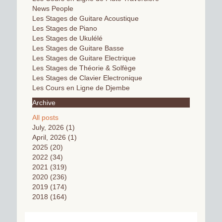
News People
Les Stages de Guitare Acoustique
Les Stages de Piano
Les Stages de Ukulélé
Les Stages de Guitare Basse
Les Stages de Guitare Electrique
Les Stages de Théorie & Solfège
Les Stages de Clavier Electronique
Les Cours en Ligne de Djembe
Archive
All posts
July, 2026 (1)
April, 2026 (1)
2025 (20)
2022 (34)
2021 (319)
2020 (236)
2019 (174)
2018 (164)