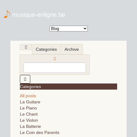
musique-enligne.be
Categories
Archive
Categories
All posts
La Guitare
Le Piano
Le Chant
Le Violon
La Batterie
Le Coin des Parents