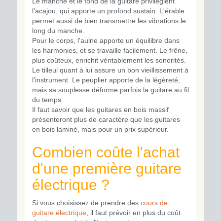
Le manche et le fond de la guitare privilégient
l'acajou, qui apporte un profond sustain. L'érable
permet aussi de bien transmettre les vibrations le
long du manche.
Pour le corps, l'aulne apporte un équilibre dans
les harmonies, et se travaille facilement. Le frêne,
plus coûteux, enrichit véritablement les sonorités.
Le tilleul quant à lui assure un bon vieillissement à
l'instrument. Le peuplier apporte de la légèreté,
mais sa souplesse déforme parfois la guitare au fil
du temps.
Il faut savoir que les guitares en bois massif
présenteront plus de caractère que les guitares
en bois laminé, mais pour un prix supérieur.
Combien coûte l'achat
d'une première guitare
électrique ?
Si vous choisissez de prendre des
cours de
guitare électrique
, il faut prévoir en plus du coût