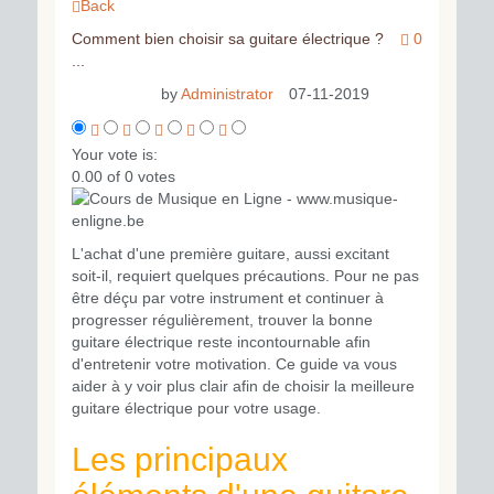
Back
Comment bien choisir sa guitare électrique ?
0
...
La Guitare
by
Administrator
07-11-2019
Your vote is:
0.00 of 0 votes
L'achat d'une première guitare, aussi excitant
soit-il, requiert quelques précautions. Pour ne pas
être déçu par votre instrument et continuer à
progresser régulièrement, trouver la bonne
guitare électrique reste incontournable afin
d'entretenir votre motivation. Ce guide va vous
aider à y voir plus clair afin de choisir la meilleure
guitare électrique pour votre usage.
Les principaux