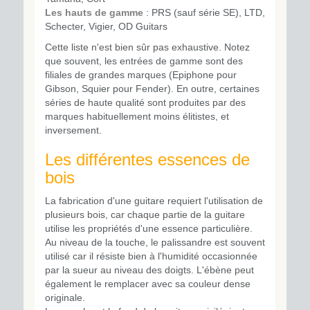
Les hauts de gamme
: PRS (sauf série SE), LTD,
Schecter, Vigier, OD Guitars
Cette liste n'est bien sûr pas exhaustive. Notez
que souvent, les entrées de gamme sont des
filiales de grandes marques (Epiphone pour
Gibson, Squier pour Fender). En outre, certaines
séries de haute qualité sont produites par des
marques habituellement moins élitistes, et
inversement.
Les différentes essences de
bois
La fabrication d'une guitare requiert l'utilisation de
plusieurs bois, car chaque partie de la guitare
utilise les propriétés d'une essence particulière.
Au niveau de la touche, le palissandre est souvent
utilisé car il résiste bien à l'humidité occasionnée
par la sueur au niveau des doigts. L'ébène peut
également le remplacer avec sa couleur dense
originale.