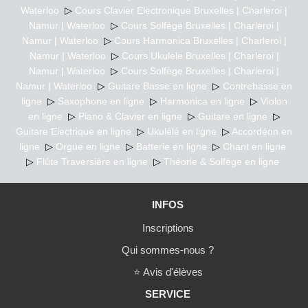
Waterloo
▷
Cours Clavier Electronique Bruxelles | Charleroi |
Namur | Waterloo
▷
Cours Solfège Bruxelles | Charleroi |
Namur | Waterloo
▷
Cours Harmonica Bruxelles | Charleroi |
Namur | Waterloo
▷
Cours Ukulele Bruxelles | Charleroi |
Namur | Waterloo
▷
Cours Solfège Bruxelles | Charleroi |
Namur | Waterloo
▷
Guitare Basse en ligne
▷
Contrebasse en
ligne
▷
Saxophone en ligne
▷
Harmonica en ligne
▷
Violon
en ligne
▷
Piano & Clavier en ligne
▷
Guitare en ligne
▷
Guitare Electrique en ligne
▷
Ukulélé en ligne
▷
Accordéon en
ligne
▷
Orgue en ligne
▷
Batterie en ligne
▷
Chant en ligne
▷
Flûte Traversière en ligne
▷
Théorie & Solfège en ligne
INFOS
Inscriptions
Qui sommes-nous ?
⭐
Avis d'élèves
SERVICE