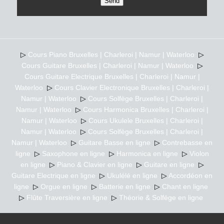
Send
▷
Cours Piano Bruxelles | Charleroi | Namur | Waterloo
▷
Cours Guitare Bruxelles | Charleroi | Namur | Waterloo
▷
Cours Guitare Electrique Bruxelles | Charleroi | Namur |
Waterloo
▷
Cours Clavier Electronique Bruxelles | Charleroi |
Namur | Waterloo
▷
Cours Solfège Bruxelles | Charleroi |
Namur | Waterloo
▷
Cours Harmonica Bruxelles | Charleroi |
Namur | Waterloo
▷
Cours Ukulele Bruxelles | Charleroi |
Namur | Waterloo
▷
Cours Solfège Bruxelles | Charleroi |
Namur | Waterloo
▷
Guitare Basse en ligne
▷
Contrebasse en
ligne
▷
Saxophone en ligne
▷
Harmonica en ligne
▷
Violon
en ligne
▷
Piano & Clavier en ligne
▷
Guitare en ligne
▷
Guitare Electrique en ligne
▷
Ukulélé en ligne
▷
Accordéon en
ligne
▷
Orgue en ligne
▷
Batterie en ligne
▷
Chant en ligne
▷
Flûte Traversière en ligne
▷
Théorie & Solfège en ligne