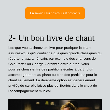
En savoir + sur nos cours et nos tarifs
2- Un bon livre de chant
Lorsque vous achetez un livre pour pratiquer le chant,
assurez-vous qu’il
contienne quelques grands classiques du
répertoire jazz américain
,
par exemple des chansons de
Cole Porter ou George Gershwin
entre autres. Vous
pourrez choisir entre des partitions écrites à partir d’un
accompagnement au piano ou bien des partitions pour le
chant seulement. La deuxième option est généralement
privilégiée car elle laisse plus de libertés dans le choix de
l’accompagnement musical.