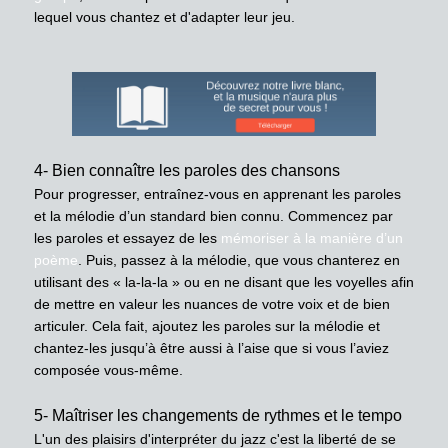
lequel vous chantez et d'adapter leur jeu.
4- Bien connaître les paroles des chansons
Pour progresser, entraînez-vous en apprenant les paroles
et la mélodie d’un standard bien connu. Commencez par
les paroles et essayez de les
mémoriser à la manière d’un
poème
. Puis, passez à la mélodie, que vous chanterez en
utilisant des « la-la-la » ou en ne disant que les voyelles afin
de mettre en valeur les nuances de votre voix et de bien
articuler. Cela fait, ajoutez les paroles sur la mélodie et
chantez-les jusqu’à être aussi à l’aise que si vous l’aviez
composée vous-même.
5- Maîtriser les changements de rythmes et le tempo
L'un des plaisirs d'interpréter du jazz c'est
la liberté de se