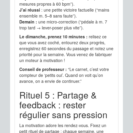
mesures propres à 60 bpm”).
J’ai réussi
: une petite victoire factuelle (“mains
ensemble m. 5–8 sans faute”).
Demain :
une micro-correction (“pédale à m. 7
trop tard → lever-poser plus vite”).
Le dimanche, prenez 10 minutes :
relisez ce
que vous avez coché, entourez deux progrès,
enregistrez 60 secondes du passage et notez une
priorité pour la semaine. Vous venez de fabriquer
un moteur à motivation !
Conseil de professeur :
“Le carnet, c’est votre
compteur de ‘petits oui’. Quand on voit qu’on
avance, on a envie de continuer.”
Rituel 5 : Partage &
feedback : rester
régulier sans pression
La motivation adore les rendez-vous. Fixez un
petit rituel de partage : chaque semaine, une