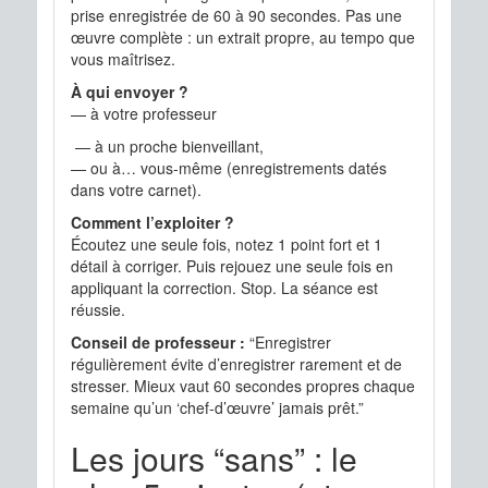
prise enregistrée de 60 à 90 secondes. Pas une
œuvre complète : un extrait propre, au tempo que
vous maîtrisez.
À qui envoyer ?
— à votre professeur
— à un proche bienveillant,
— ou à… vous-même (enregistrements datés
dans votre carnet).
Comment l’exploiter ?
Écoutez une seule fois, notez 1 point fort et 1
détail à corriger. Puis rejouez une seule fois en
appliquant la correction. Stop. La séance est
réussie.
Conseil de professeur :
“Enregistrer
régulièrement évite d’enregistrer rarement et de
stresser. Mieux vaut 60 secondes propres chaque
semaine qu’un ‘chef-d’œuvre’ jamais prêt.”
Les jours “sans” : le