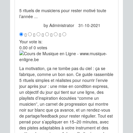
Back
5 rituels de musiciens pour rester motivé toute
0
l’année ...
Pédagogie
by
Administrator
31-10-2021
Your vote is:
0.00 of 0 votes
La motivation, ça ne tombe pas du ciel : ça se
fabrique, comme un bon son. Ce guide rassemble
5 rituels simples et réalistes pour nourrir l’envie
jour après jour : une mise en condition express,
un objectif du jour qui tient sur une ligne, des
playlists d’inspiration écoutées “comme un
musicien”, un carnet de progression qui montre
noir sur blanc que ça avance, et un rendez-vous
de partage/feedback pour rester régulier. Tout est
pensé pour s’appliquer en 15–20 minutes, avec
des pistes adaptables à votre instrument et des