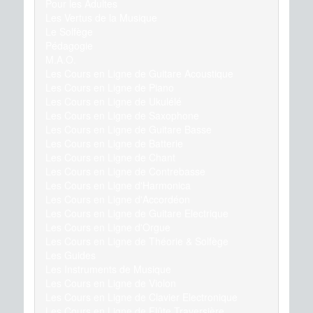
Pour les Adultes
Les Vertus de la Musique
Le Solfège
Pédagogie
M.A.O.
Les Cours en Ligne de Guitare Acoustique
Les Cours en Ligne de Piano
Les Cours en Ligne de Ukulélé
Les Cours en Ligne de Saxophone
Les Cours en Ligne de Guitare Basse
Les Cours en Ligne de Batterie
Les Cours en Ligne de Chant
Les Cours en Ligne de Contrebasse
Les Cours en Ligne d'Harmonica
Les Cours en Ligne d'Accordéon
Les Cours en Ligne de Guitare Electrique
Les Cours en Ligne d'Orgue
Les Cours en Ligne de Théorie & Solfège
Les Guides
Les Instruments de Musique
Les Cours en Ligne de Violon
Les Cours en Ligne de Clavier Electronique
Les Cours en Ligne de Flûte Traversière