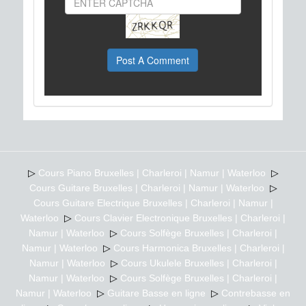
Post A Comment
▷
Cours Piano Bruxelles | Charleroi | Namur | Waterloo
▷
Cours Guitare Bruxelles | Charleroi | Namur | Waterloo
▷
Cours Guitare Electrique Bruxelles | Charleroi | Namur |
Waterloo
▷
Cours Clavier Electronique Bruxelles | Charleroi |
Namur | Waterloo
▷
Cours Solfège Bruxelles | Charleroi |
Namur | Waterloo
▷
Cours Harmonica Bruxelles | Charleroi |
Namur | Waterloo
▷
Cours Ukulele Bruxelles | Charleroi |
Namur | Waterloo
▷
Cours Solfège Bruxelles | Charleroi |
Namur | Waterloo
▷
Guitare Basse en ligne
▷
Contrebasse en