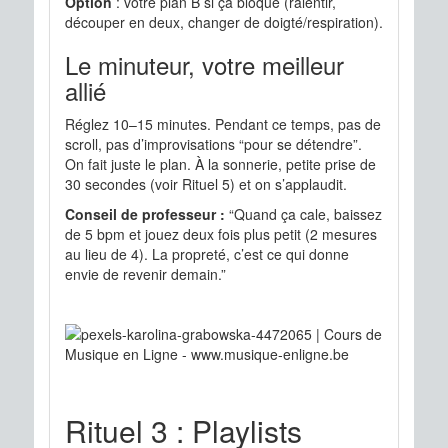
Option
: votre plan B si ça bloque (ralentir,
découper en deux, changer de doigté/respiration).
Le minuteur, votre meilleur
allié
Réglez 10–15 minutes. Pendant ce temps, pas de
scroll, pas d’improvisations “pour se détendre”.
On fait juste le plan. À la sonnerie, petite prise de
30 secondes (voir Rituel 5) et on s’applaudit.
Conseil de professeur :
“Quand ça cale, baissez
de 5 bpm et jouez deux fois plus petit (2 mesures
au lieu de 4). La propreté, c’est ce qui donne
envie de revenir demain.”
Rituel 3 : Playlists