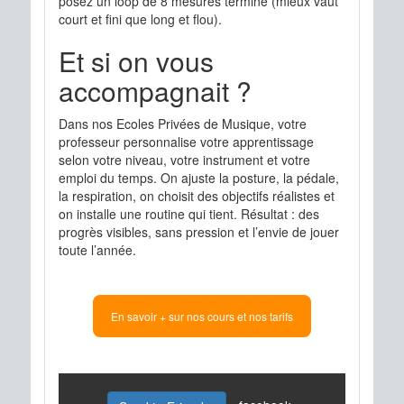
posez un loop de 8 mesures terminé (mieux vaut
court et fini que long et flou).
Et si on vous
accompagnait ?
Dans nos Ecoles Privées de Musique, votre
professeur personnalise votre apprentissage
selon votre niveau, votre instrument et votre
emploi du temps. On ajuste la posture, la pédale,
la respiration, on choisit des objectifs réalistes et
on installe une routine qui tient. Résultat : des
progrès visibles, sans pression et l’envie de jouer
toute l’année.