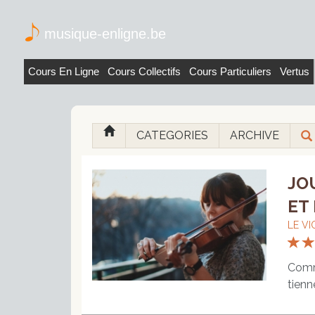
musique-enligne.be
Cours En Ligne
Cours Collectifs
Cours Particuliers
Vertus
CATEGORIES
ARCHIVE
JO
ET 
LE V
Comment bien tenir son violon ?Lorsque l’on regarde des violonistes jouer, on peut observer qu’ils ne tiennent pas tous leur instrument de la même façon. Tous ne possèdent pas, non plus, les mêmes accessoires : coussins plus ou moins gros, mentonnières placées à divers endroits… Comment alors, bien tenir son violon ? Apprendre à tenir son violon grâce aux conseils d’un professeur de musiqueCela peut paraître très simpliste comme conseil, mais prendre, ne serait-ce qu’un seul cours de