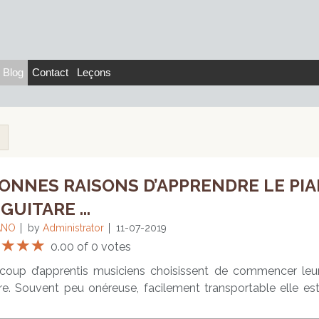
Blog
Contact
Leçons
BONNES RAISONS D’APPRENDRE LE PI
GUITARE ...
ANO
by
Administrator
11-07-2019
0.00 of 0 votes
coup d’apprentis musiciens choisissent de commencer leu
re. Souvent peu onéreuse, facilement transportable elle es
e à apprendre. En effet, il n’est pas rare de commencer la gu