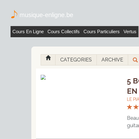
musique-enligne.be
Cours En Ligne
Cours Collectifs
Cours Particuliers
Vertus
CATEGORIES
ARCHIVE
5 
EN 
LE PI
Beau
guita
facil