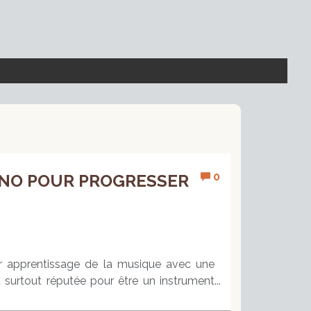
0
ANO POUR PROGRESSER
r apprentissage de la musique avec une
t surtout réputée pour être un instrument
itare en autodidacte et de rapidement être