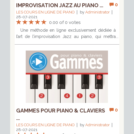
0
IMPROVISATION JAZZ AU PIANO ...
LES COURS EN LIGNE DE PIANO
by
Administrator
28-07-2021
0.00 of 0 votes
Une méthode en ligne exclusivement dédiée à
l’art de l’improvisation Jazz au piano, qui mettra
donc votre main droite à rude épreuve. Après
l’évocation des rudiments théoriques essentiels,
vous apprendrez à stimuler votre inspiration, pas à
pas, en improvisant sur un accord, puis deux, puis
sur une suite d’accords, l’anatole. Progressivement,
votre «vocabulaire» s’étoffera par l’utilisation des
arpèges, gammes et modes, alors que des
exercices techniques vous aideront tout du long à
enrichir votre phrasé. Vous aborderez même
l’improvisation «out» ainsi que les techniques
avancées que sont l’accélération, l’atténuation, le
0
GAMMES POUR PIANO & CLAVIERS
chromatisme, les tensions, l’escamotage, le phrasé
...
be-bop, les accords pivot et de substitution… En
commençant par des tonalités simples, vous
LES COURS EN LIGNE DE PIANO
by
Administrator
28-07-2021
cheminerez graduellement vers l’improvisation sur