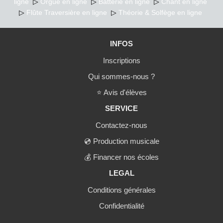
PERFECTIONNEMENT Fin de l’histoire (1948 à nos
ligne
▷
Orgue en ligne
▷
Batterie en ligne
▷
Chant en ligne
jours) Les accords diminués Accord pivot Les
▷
Flûte Traversière en ligne
▷
Théorie & Solfège en ligne
grilles
INFOS
Inscriptions
Qui sommes-nous ?
⭐
Avis d'élèves
SERVICE
Contactez-nous
💿
Production musicale
💰
Financer nos écoles
LEGAL
Conditions générales
Confidentialité