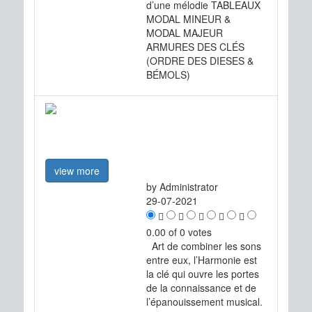
d’une mélodie TABLEAUX
MODAL MINEUR &
MODAL MAJEUR
ARMURES DES CLÉS
(ORDRE DES DIESES &
BÉMOLS)
Etude & pratique de
0
l'harmonie - Tous
instruments ...
Les Cours en Ligne de
view more
Guitare Basse
by
Administrator
29-07-2021
0.00 of 0 votes
Art de combiner les sons
entre eux, l’Harmonie est
la clé qui ouvre les portes
de la connaissance et de
l’épanouissement musical.