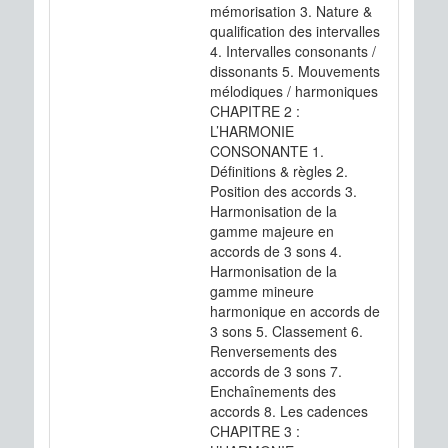
mémorisation 3. Nature &
qualification des intervalles
4. Intervalles consonants /
dissonants 5. Mouvements
mélodiques / harmoniques
CHAPITRE 2 :
L’HARMONIE
CONSONANTE 1.
Définitions & règles 2.
Position des accords 3.
Harmonisation de la
gamme majeure en
accords de 3 sons 4.
Harmonisation de la
gamme mineure
harmonique en accords de
3 sons 5. Classement 6.
Renversements des
accords de 3 sons 7.
Enchaînements des
accords 8. Les cadences
CHAPITRE 3 :