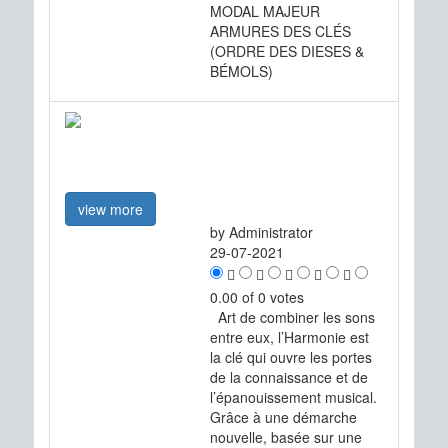
MODAL MAJEUR
ARMURES DES CLÉS
(ORDRE DES DIESES &
BÉMOLS)
Etude & pratique de
0
l'harmonie - Tous
instruments ...
Les Cours en Ligne de
view more
Ukulélé
by
Administrator
29-07-2021
0.00 of 0 votes
Art de combiner les sons
entre eux, l’Harmonie est
la clé qui ouvre les portes
de la connaissance et de
l’épanouissement musical.
Grâce à une démarche
nouvelle, basée sur une