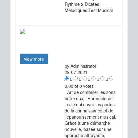
Rythme 2 Dictées
Mélodiques Test Musical
Etude & pratique de
0
l'harmonie - Tous
instruments ...
Les Cours en Ligne de
view more
Guitare Acoustique
by
Administrator
29-07-2021
0.00 of 0 votes
Art de combiner les sons
entre eux, l’Harmonie est
la clé qui ouvre les portes
de la connaissance et de
l’épanouissement musical.
Grâce à une démarche
nouvelle, basée sur une
approche attrayante,