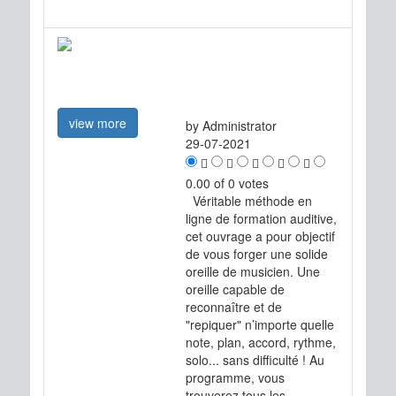
Ear training - Tous
0
instruments ...
Les Cours en Ligne de
Violon
view more
by
Administrator
29-07-2021
0.00 of 0 votes
Véritable méthode en
ligne de formation auditive,
cet ouvrage a pour objectif
de vous forger une solide
oreille de musicien. Une
oreille capable de
reconnaître et de
"repiquer" n’importe quelle
note, plan, accord, rythme,
solo... sans difficulté ! Au
programme, vous
trouverez tous les