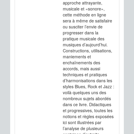
approche attrayante,
musicale et «sonore»,
cette méthode en ligne
sera à même de satisfaire
ou susciter l’envie de
progresser dans la
pratique musicale des
musiques d’aujourd’hui.
Constructions, utilisations,
maniements et
enchaînements des
accords, mais aussi
techniques et pratiques
d’harmonisations dans les
styles Blues, Rock et Jazz :
voilà quelques uns des
nombreux sujets abordés
dans ce livre. Didactiques
et progressives, toutes les
notions et règles exposées
ici sont illustrées par
l’analyse de plusieurs