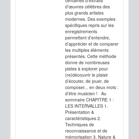
centaines d’extraits
d’œuvres célèbres des
plus grands artistes
modernes. Des exemples
spécifiques repris sur les
enregistrements
permettent d’entendre,
d’apprécier et de comparer
les multiples éléments
présentés. Cette méthode
donne de nombreuses
pistes à explorer pour
(re)découvrir le plaisir
d’écouter, de jouer, de
composer... en deux mots :
d’être musicien ! Au
sommaire CHAPITRE 1 :
LES INTERVALLES 1.
Présentation &
caractéristiques 2.
Techniques de
reconnaissance et de
mémorisation 3. Nature &