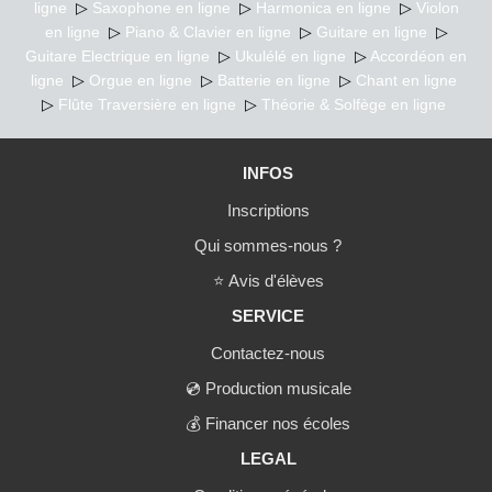
ligne
▷
Saxophone en ligne
▷
Harmonica en ligne
▷
Violon
en ligne
▷
Piano & Clavier en ligne
▷
Guitare en ligne
▷
Guitare Electrique en ligne
▷
Ukulélé en ligne
▷
Accordéon en
ligne
▷
Orgue en ligne
▷
Batterie en ligne
▷
Chant en ligne
▷
Flûte Traversière en ligne
▷
Théorie & Solfège en ligne
INFOS
Inscriptions
Qui sommes-nous ?
⭐
Avis d'élèves
SERVICE
Contactez-nous
💿
Production musicale
💰
Financer nos écoles
LEGAL